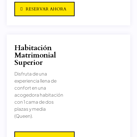
RESERVAR AHORA
Habitación
Matrimonial
Superior
Disfruta de una
experiencia llena de
confort en una
acogedora habitación
con 1 cama de dos
plazas y media
(Queen).